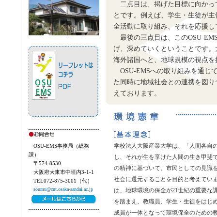
二点目は、掲げた目標に向かっ
とです。例えば、学生・生徒が主
全活動に取り組み、それを応援し
最後の三点目は、このOSU-E
げ、深めていくということです。
海外諸国へと、地球規模の視点を
OSU-EMSへの取り組みを通
た同時に地域社会との連携を図り
えております。
学校法人大阪産業大学は、「人間各自
OSU-EMS事務局（総務
課）
し、それが生を享けた人間の生き甲斐
〒574-8530
の精神に基づいて、市民としての見識
大阪府大東市中垣内3-1-1
社会に還元することを目的と考えてい
TEL072-875-3001（代）
soumu@cnt.osaka-sandai.ac.jp
は、地球環境の保全が21世紀の重要な
を踏まえ、教職員、学生・生徒をはじ
成員が一体となって環境保全のための